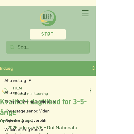
STØT
Indlæg
Alle indlæg
HJEM
Alle indlæg
15. apr.
3 min læsning
Kvalitet i dagtilbud for 3–5-
Perspektiver og Inspiration
årige
Undersøgelser og Viden
Vejledning og Overblik
Opdateret:
6. maj
I 2025 udgav VIVE – Det Nationale 
Webinarer og Kurser