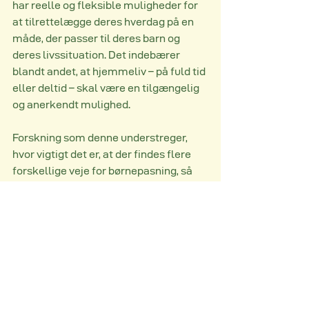
har reelle og fleksible muligheder for 
at tilrettelægge deres hverdag på en 
måde, der passer til deres barn og 
deres livssituation. Det indebærer 
blandt andet, at hjemmeliv – på fuld tid 
eller deltid – skal være en tilgængelig 
og anerkendt mulighed.
Forskning som denne understreger, 
hvor vigtigt det er, at der findes flere 
forskellige veje for børnepasning, så 
familier kan vælge det, der giver bedst 
mening for dem.
Kilder: 
Kvalitet i dagtilbud - 
vive.dk
Børnepasning
Dagtilbud
børnehaver
kvalitet
Undersøgelser og Viden
For fagfolk