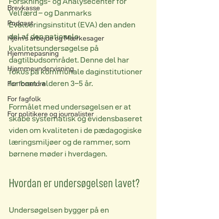
Forsknings- og Analysecenter for 
Brevkasse
Velfærd – og Danmarks 
Podcast
Evalueringsinstitut (EVA) den anden 
del af den nationale 
Hjem's arbejde og Mærkesager
kvalitetsundersøgelse på 
Hjemmepasning
dagtilbudsområdet. Denne del har 
Hjemmeundervisning
fokus på kommunale daginstitutioner 
for børn i alderen 3–5 år.
For forældre
For fagfolk
Formålet med undersøgelsen er at 
For politikere og journalister
skabe systematisk og evidensbaseret 
viden om kvaliteten i de pædagogiske 
læringsmiljøer og de rammer, som 
børnene møder i hverdagen.
Hvordan er undersøgelsen lavet?
Undersøgelsen bygger på en 