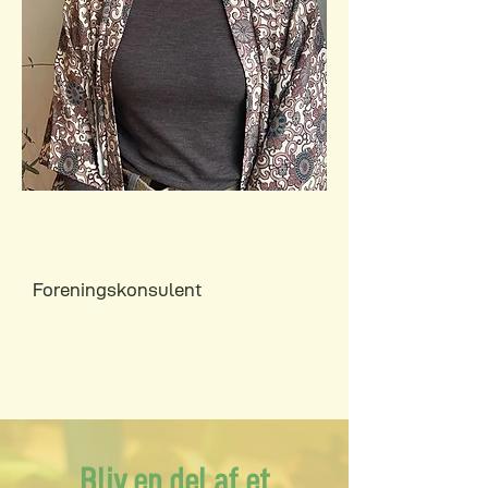
Maria Fogedgaard
Christensen
Foreningskonsulent
lokalafdelinger@hjemlo.dk
+45 41413851
Bliv en del af et