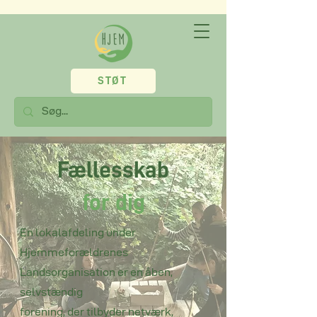
STØT
Fællesskab
for dig
En lokalafdeling under
Hjemmeforældrenes
Landsorganisation er en åben,
selvstændig
forening, der tilbyder netværk,