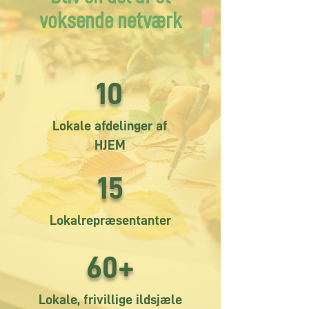
voksende netværk
10
Lokale afdelinger af
HJEM
15
Lokalrepræsentanter
60+
Lokale, frivillige ildsjæle