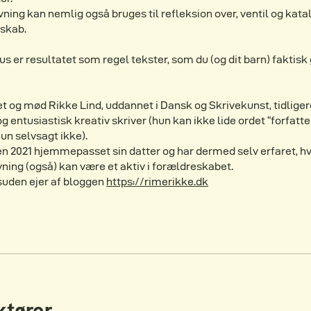
vning kan nemlig også bruges til refleksion over, ventil og kata
eskab.
 er resultatet som regel tekster, som du (og dit barn) faktisk 
t og mød Rikke Lind, uddannet i Dansk og Skrivekunst, tidliger
g entusiastisk kreativ skriver (hun kan ikke lide ordet “forfatte
un selvsagt ikke).
en 2021 hjemmepasset sin datter og har dermed selv erfaret, h
vning (også) kan være et aktiv i forældreskabet.
suden ejer af bloggen
https://rimerikke.dk