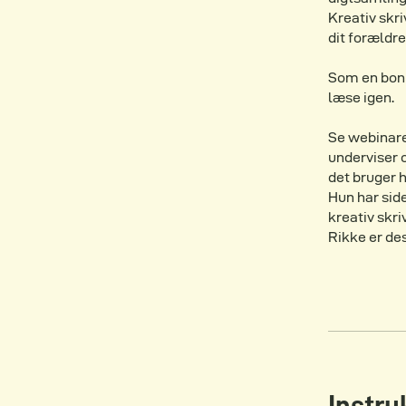
Kreativ skri
dit forældr
Som en bonus
læse igen.
Se webinare
underviser o
det bruger h
Hun har sid
kreativ skri
Rikke er de