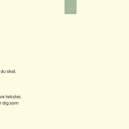
 du skal
ve tekster,
r dig som