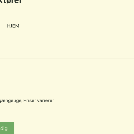
ktører
HJEM
gængelige, Priser varierer
 dig