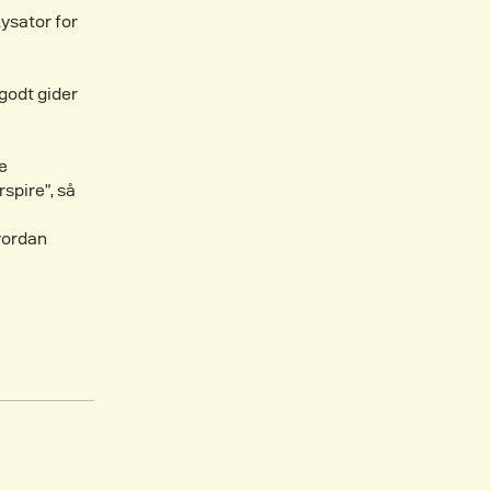
lysator for
godt gider
e
rspire”, så
vordan