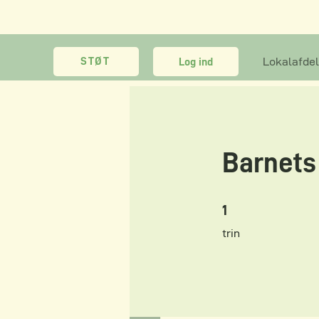
STØT
Lokalafdel
Log ind
Barnets 
1 trin
1
trin