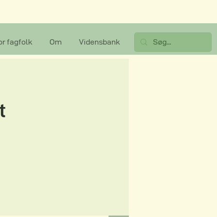
or fagfolk
Om
Vidensbank
t