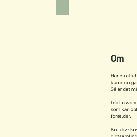
Om
Har du altid
komme i ga
Så er det m
I dette webi
som kan dok
forælder.
Kreativ skr
digtsamling