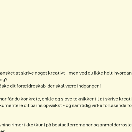
 ønsket at skrive noget kreativt - men ved du ikke helt, hvordan
ng?
åske dit forældreskab, der skal være indgangen!
nar får du konkrete, enkle og sjove teknikker til at skrive kreati
umentere dit barns opvækst - og samtidig virke forløsende fo
ivning rimer ikke (kun) på bestsellerromaner og anmelderroste
er.