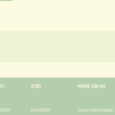
KT
STØT
MERE OM OS
 HJEM
Støt HJEM
Vores mærkesager