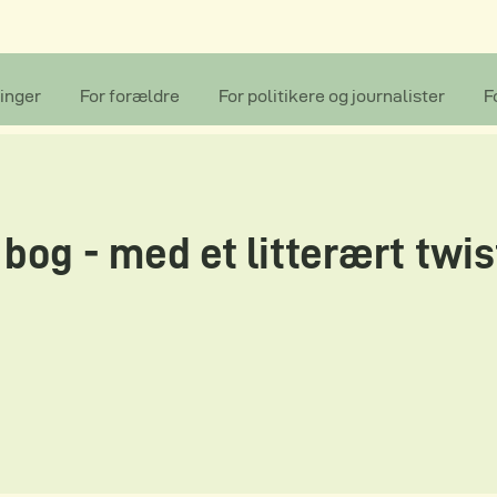
inger
For forældre
For politikere og journalister
F
bog - med et litterært twis