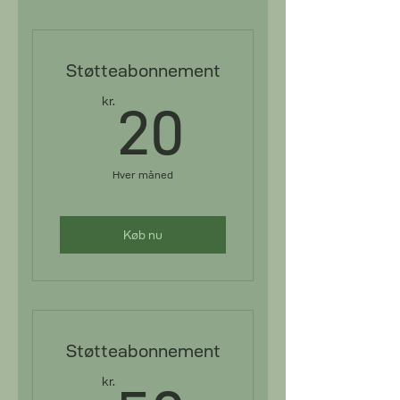
Støtteabonnement
20kr.
kr.
20
Hver måned
Køb nu
Støtteabonnement
kr.