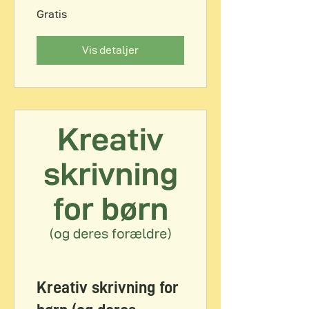
sprog for din uro og
Gratis
længsel efter noget
andet
Vis detaljer
Kreativ skrivning for