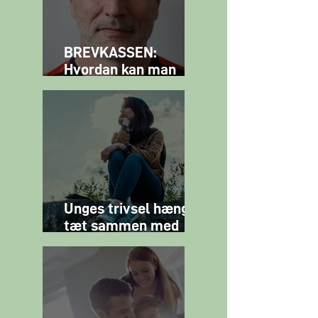
BREVKASSEN:
Hvordan kan man
skabe fællesskab på
tværs af aldre?
Unges trivsel hænger
tæt sammen med
familielivet viser
undersøgelse