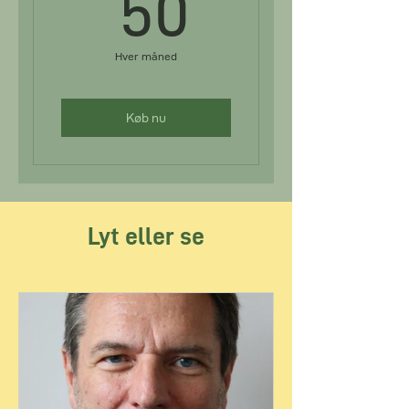
50kr.
50
Hver måned
Køb nu
Lyt eller se